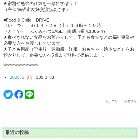
★宿題や勉強の仕方を一緒に学ぼう！
（主催/南砺市友好交流協会さま）
■Food & Child DRIVE
〈い つ〉 ３/１４・２８（土）１３時～１６時
〈どこで〉 ふくみっつBASE（南砺市福光1305-4）
★食べきれない食品をお預かりして、子ども食堂などの福祉事業や
必要な方へお渡ししています。
★子ども用品（学生服・運動服・洋服・おもちゃ・絵本など）をお
預かりして、必要な方へ5点まで無料で提供します。
**********************
2026.３
339.0 KB
カテゴリー：新着情報
最近の投稿