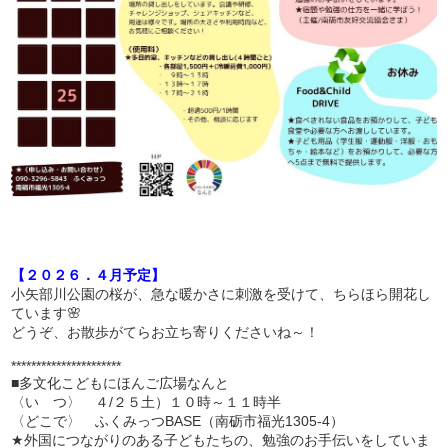
【２０２６．４月予定】
小矢部川公園の桜が、急な暖かさに刺激を受けて、ちらほら開花し
ています🌸
どうぞ、お散歩がてらお立ち寄りくださいね～！
**********************
■多文化こどもにほんご広場なんと
〈い つ〉 ４/２５土）１０時～１１時半
〈どこで〉 ふくみっつBASE（南砺市福光1305-4）
★外国につながりのある子どもたちの、勉強のお手伝いをしていま